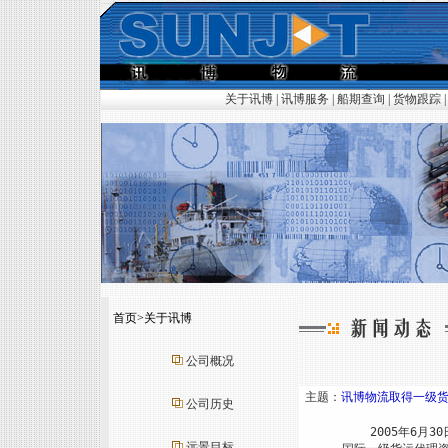
关于讯博
|
讯博服务
|
船期查询
|
货物跟踪
首页>关于讯博
公司概况
主题：
讯博物流取得一级货
公司历史
    2005年6
远景目标