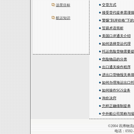
交货方式
远景目标
接受货代提单需谨
航运知识
警惕“到岸价格”下
贸易术语简析
美国口岸通关介绍
如何选择货运代理
托运危险货物需要
危险物品的分类
出口通关操作程序
进出口货物报关单
如何办理海运出口
如何操作SGS业务
询价决窍
怎样正确缮制提单
中外船公司简称与
©2004 讯博物流(厦门
电话：0592-5