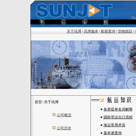
关于讯博
|
讯博服务
|
船期查询
|
货物跟踪
|
首页>关于讯博
各类提单名词解释
公司概况
国际货运出口流程
海运常用术语
公司历史
基本港查询